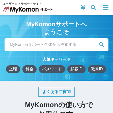
ユーザー向けサポートサイト
MyKomon
サポートへ
ようこそ
人気キーワード
退職
料金
パスワード
顧客ID
職員ID
よくあるご質問
MyKomon
の使い方で