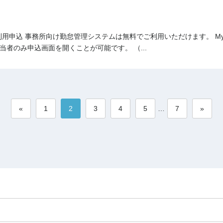
ム利用申込 事務所向け勤怠管理システムは無料でご利用いただけます。 My
当者のみ申込画面を開くことが可能です。 （...
«
1
2
3
4
5
…
7
»