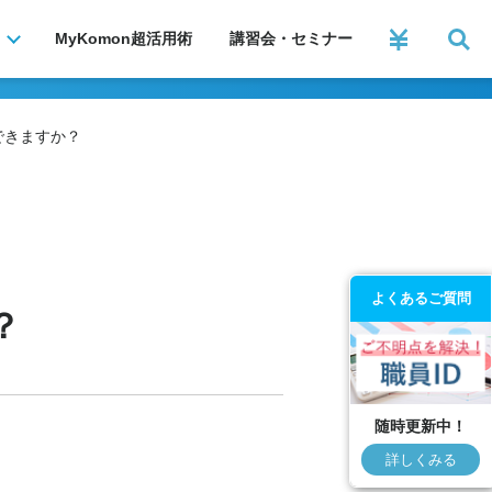
MyKomon
超活用術
講習会・セミナー
できますか？
よくあるご質問
？
随時更新中！
詳しくみる