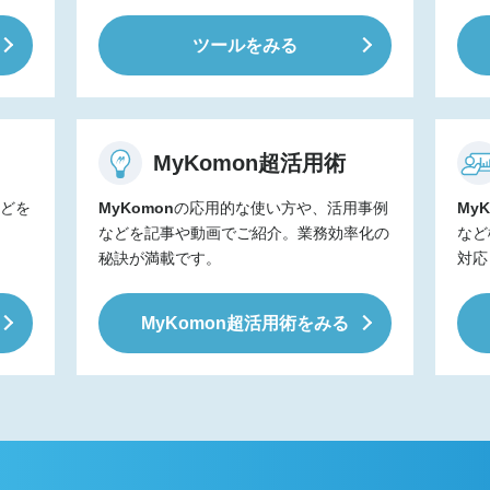
ツールをみる
MyKomon
超活用術
などを
MyKomon
の応用的な使い方や、活用事例
MyK
などを記事や動画でご紹介。業務効率化の
など
秘訣が満載です。
対応
MyKomon
超活用術をみる